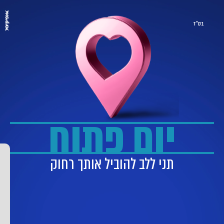
בס"ד
יום פתוח
תני ללב להוביל אותך רחוק