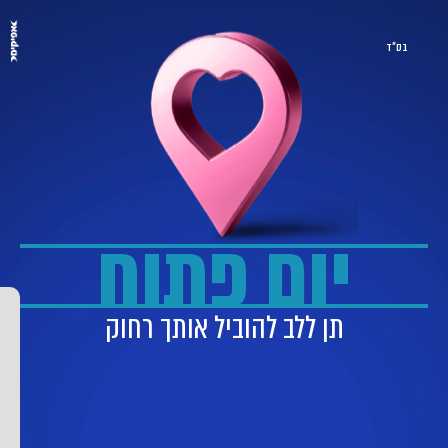
בס"ד
יום פתוח
תן ללב להוביל אותך רחוק